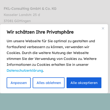
FKL-Consulting GmbH & Co. KG
Kasseler Landstr. 25 d
37081 Göttingen
Tel.: 0551 8999310-0
Wir schätzen Ihre Privatsphäre
E-Mail: info@fkl-consulting.org
Um unsere Webseite für Sie optimal zu gestalten und
fortlaufend verbessern zu können, verwenden wir
Cookies. Durch die weitere Nutzung der Webseite
© 2025
Impressum
|
Datenschutzerklärung
|
Erklärung zur
stimmen Sie der Verwendung von Cookies zu. Weitere
Barrierefreiheit
|
Jobs
Informationen zu Cookies erhalten Sie in unserer
Datenschutzerklärung
.
Anpassen
Alles ablehnen
Alle akzeptieren